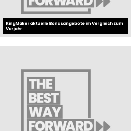
KingMaker aktuelle Bonusangebote im Vergleich zum
Vorjahr