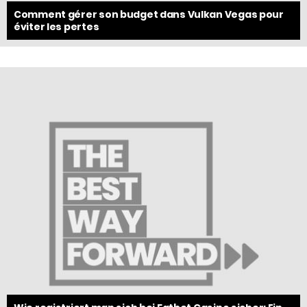
Comment gérer son budget dans Vulkan Vegas pour
éviter les pertes