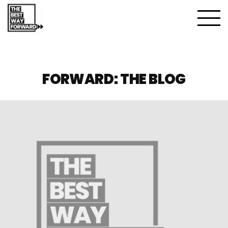
Skip
to
content
FORWARD: THE BLOG