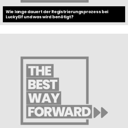
Wie lange dauert der Registrierungsprozess bei
LuckyElf und was wird benötigt?