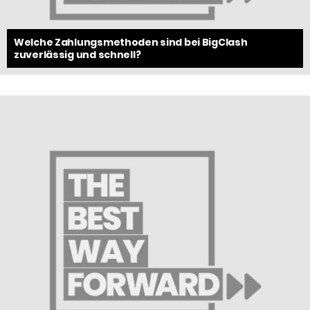
Welche Zahlungsmethoden sind bei BigClash
zuverlässig und schnell?